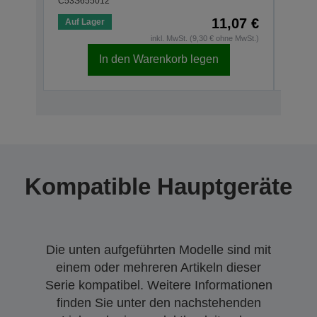
C53S655012
C53S6
11,07 €
Auf Lager
Auf 
inkl. MwSt. (9,30 € ohne MwSt.)
In den Warenkorb legen
Kompatible Hauptgeräte
Die unten aufgeführten Modelle sind mit
einem oder mehreren Artikeln dieser
Serie kompatibel. Weitere Informationen
finden Sie unter den nachstehenden