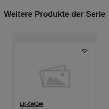
Weitere Produkte der Serie
LK-5WBW
LK-