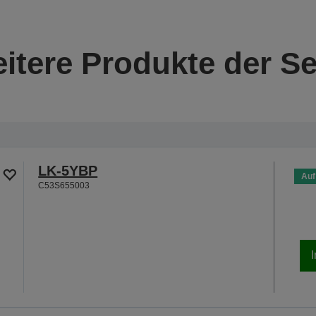
itere Produkte der Se
LK-5YBP
Auf
C53S655003