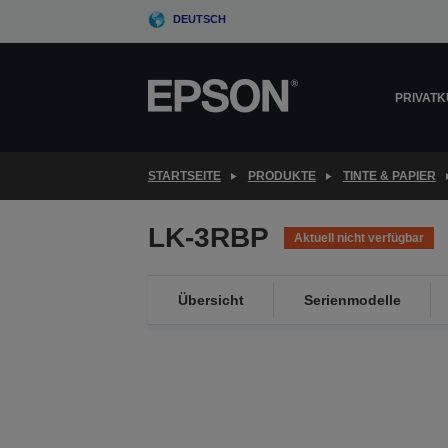
Skip
DEUTSCH
to
main
content
PRIVAT
STARTSEITE
PRODUKTE
TINTE & PAPIER
LK-3RBP
Aktuell nicht verfügbar
Übersicht
Serienmodelle