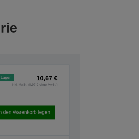
rie
10,67 €
 Lager
inkl. MwSt. (8,97 € ohne MwSt.)
In den Warenkorb legen