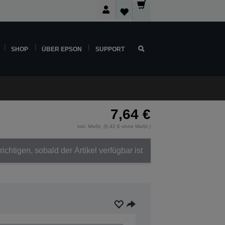
SHOP
ÜBER EPSON
SUPPORT
7,64 €
inkl. MwSt. (6,42 € ohne MwSt.)
ichtigen, sobald der Artikel verfügbar ist