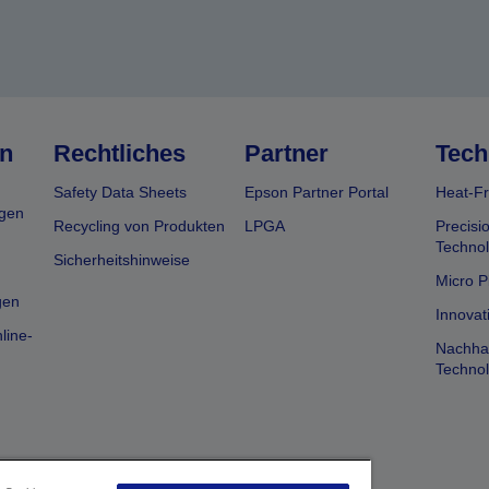
n
Rechtliches
Partner
Tech
Safety Data Sheets
Epson Partner Portal
Heat-Fr
gen
Recycling von Produkten
LPGA
Precisi
Technol
Sicherheitshinweise
Micro P
gen
Innovat
line-
Nachhal
Technol