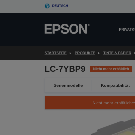
Skip
DEUTSCH
to
main
content
PRIVAT
STARTSEITE
PRODUKTE
TINTE & PAPIER
LC-7YBP9
Nicht mehr erhältlich
Serienmodelle
Kompatibilität
Nicht mehr erhältliche