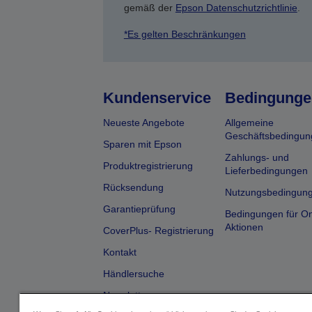
gemäß der
Epson Datenschutzrichtlinie
.
*Es gelten Beschränkungen
Kundenservice
Bedingunge
Neueste Angebote
Allgemeine
Geschäftsbedingun
Sparen mit Epson
Zahlungs- und
Produktregistrierung
Lieferbedingungen
Rücksendung
Nutzungsbedingun
Garantieprüfung
Bedingungen für On
Aktionen
CoverPlus- Registrierung
Kontakt
Händlersuche
Newsletter