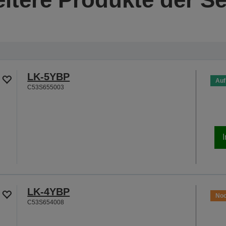
LK-5YBP
Auf
C53S655003
LK-4YBP
Noc
C53S654008