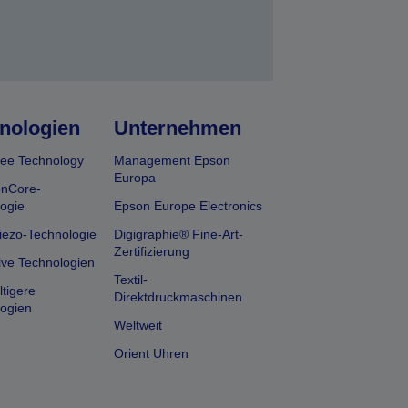
nologien
Unternehmen
ee Technology
Management Epson
Europa
onCore-
ogie
Epson Europe Electronics
iezo-Technologie
Digigraphie® Fine-Art-
Zertifizierung
ive Technologien
Textil-
tigere
Direktdruckmaschinen
ogien
Weltweit
Orient Uhren