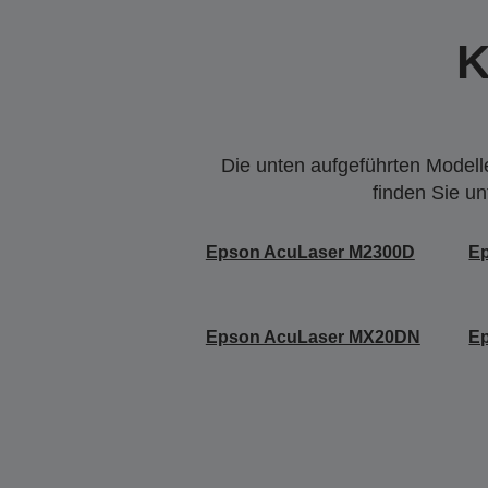
K
Die unten aufgeführten Modelle
finden Sie u
Epson AcuLaser M2300D
E
Epson AcuLaser MX20DN
E