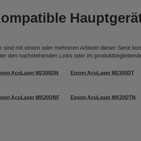
ompatible Hauptgerä
 sind mit einem oder mehreren Artikeln dieser Serie ko
nter den nachstehenden Links oder im produktbegleiten
pson AcuLaser M2300DN
Epson AcuLaser M2300DT
pson AcuLaser MX20DNF
Epson AcuLaser MX20DTN