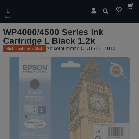
Skip
to
Suchen
main
Menü
content
WP4000/4500 Series Ink
Cartridge L Black 1.2k
Artikelnummer: C13T70314010
Nicht mehr erhältlich