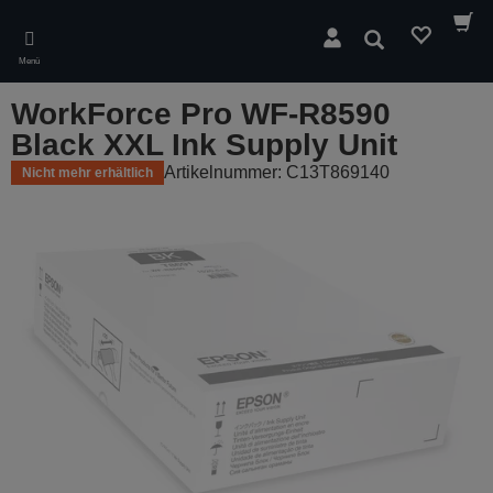
Skip
to
Suchen
main
Menü
content
WorkForce Pro WF-R8590
Black XXL Ink Supply Unit
Artikelnummer: C13T869140
Nicht mehr erhältlich