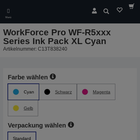
Skip
to
Suchen
main
Menü
content
WorkForce Pro WF-R5xxx
Series Ink Pack XL Cyan
Artikelnummer: C13T838240
Farbe wählen
Cyan
Schwarz
Magenta
Gelb
Verpackung wählen
Standard