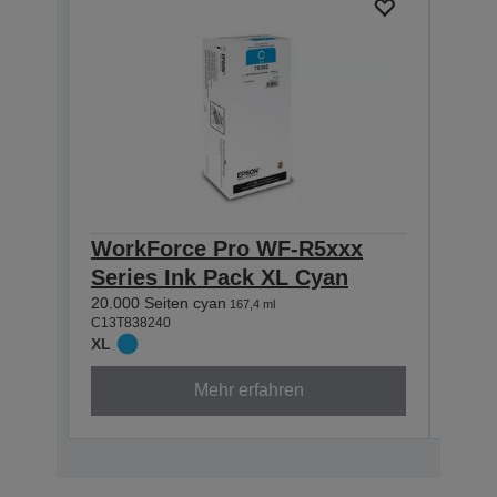
WorkForce Pro WF-R5xxx
Wor
Series Ink Pack XL Cyan
Ser
20.000 Seiten cyan
20.00
167,4 ml
C13T838240
C13T8
XL
XL
Mehr erfahren