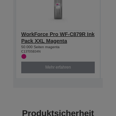
WorkForce Pro WF-C879R Ink
Wor
Pack XXL Magenta
Pac
50.000 Seiten magenta
50.000
C13T05B34N
C13T0
Mehr erfahren
Produktsicherheit