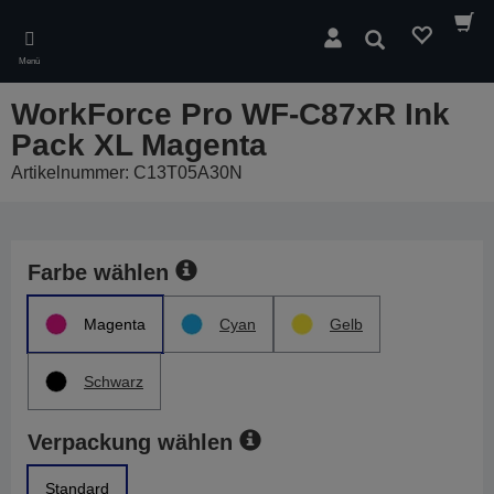
Skip
to
Suchen
main
Menü
content
WorkForce Pro WF-C87xR Ink
Pack XL Magenta
Artikelnummer: C13T05A30N
Farbe wählen
Magenta
Cyan
Gelb
Schwarz
Verpackung wählen
Standard