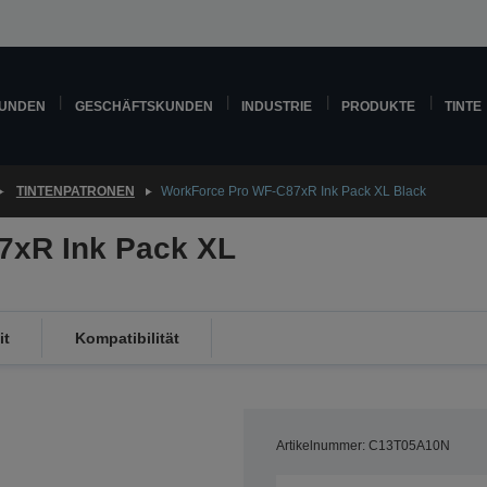
KUNDEN
GESCHÄFTSKUNDEN
INDUSTRIE
PRODUKTE
TINTE
TINTENPATRONEN
WorkForce Pro WF-C87xR Ink Pack XL Black
7xR Ink Pack XL
it
Kompatibilität
Artikelnummer: C13T05A10N