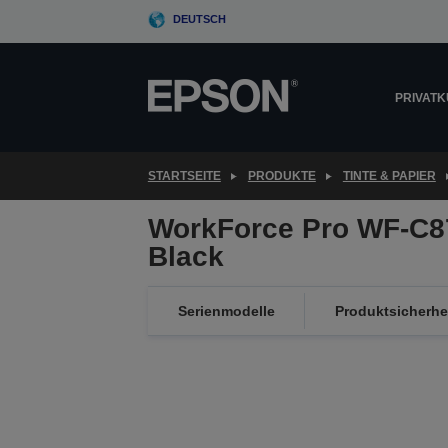
Skip
DEUTSCH
to
main
content
PRIVAT
STARTSEITE
PRODUKTE
TINTE & PAPIER
WorkForce Pro WF-C8
Black
Serienmodelle
Produktsicherhe