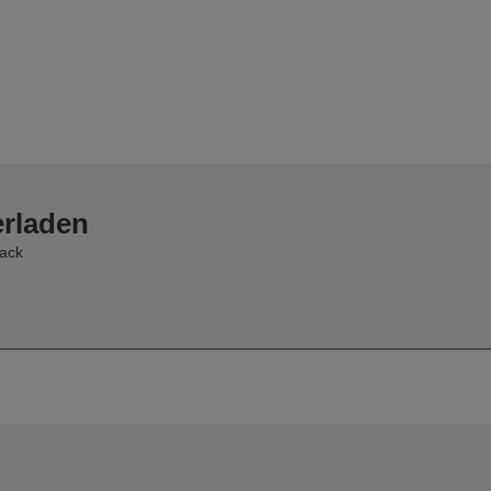
erladen
ack