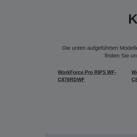
K
Die unten aufgeführten Modelle
finden Sie u
WorkForce Pro RIPS WF-
Wo
C878RDWF
C