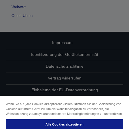
Weltweit
Orient Uhren
Impressum
Identifizierung der Gerätekonformität
Datenschutzrichtlinie
Vertrag widerrufen
Einhaltung der EU-Datenverordnung
Fragen zum Datenschutz
Wenn Sie auf „Alle Cookies akzeptieren“ klicken, stimmen Sie der Speicherung von
Cookies auf Ihrem Gerät zu, um die Websitenavigation zu verbessern, die
Informationen zu Cookies
Websitenutzung zu analysieren und unsere Marketingbemühungen zu unterstützen.
Alle Cookies akzeptieren
Epson Engagement für Barrierefreiheit