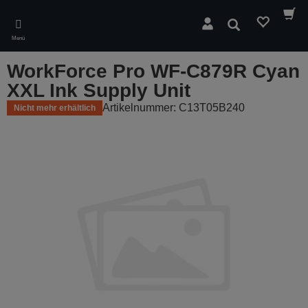
Skip
to
Suchen
main
Menü
content
WorkForce Pro WF-C879R Cyan
XXL Ink Supply Unit
Artikelnummer: C13T05B240
Nicht mehr erhältlich