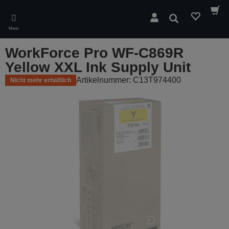
Skip
to
Suchen
main
Menü
content
WorkForce Pro WF-C869R
Yellow XXL Ink Supply Unit
Artikelnummer: C13T974400
Nicht mehr erhältlich