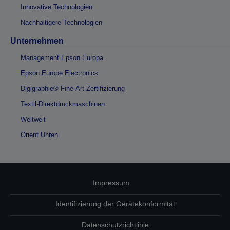
Innovative Technologien
Nachhaltigere Technologien
Unternehmen
Management Epson Europa
Epson Europe Electronics
Digigraphie® Fine-Art-Zertifizierung
Textil-Direktdruckmaschinen
Weltweit
Orient Uhren
Impressum
Identifizierung der Gerätekonformität
Datenschutzrichtlinie