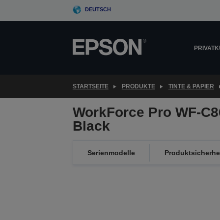
Skip
DEUTSCH
to
main
content
PRIVAT
STARTSEITE
PRODUKTE
TINTE & PAPIER
WorkForce Pro WF-C8
Black
Serienmodelle
Produktsicherhe