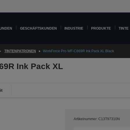
KUNDEN
GESCHÄFTSKUNDEN
INDUSTRIE
PRODUKTE
TINTE
TINTENPATRONEN
WorkForce Pro WF-C869R Ink Pack XL Black
69R Ink Pack XL
it
Artikelnummer: C13T97310N