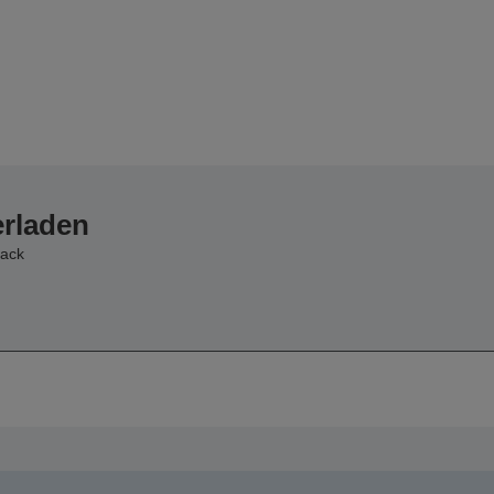
erladen
ack