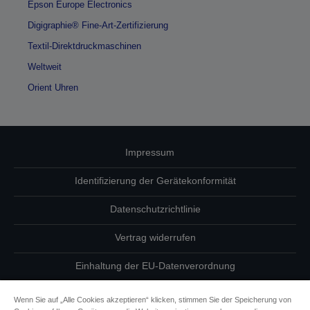
Epson Europe Electronics
Digigraphie® Fine-Art-Zertifizierung
Textil-Direktdruckmaschinen
Weltweit
Orient Uhren
Impressum
Identifizierung der Gerätekonformität
Datenschutzrichtlinie
Vertrag widerrufen
Einhaltung der EU-Datenverordnung
Fragen zum Datenschutz
Wenn Sie auf „Alle Cookies akzeptieren“ klicken, stimmen Sie der Speicherung von