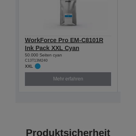
WorkForce Pro EM-C8101R
Wor
Ink Pack XXL Cyan
Ink
50.000 Seiten cyan
50.000
C13T13M240
C13T1
XXL
XXL
Mehr erfahren
Produktsicherheit