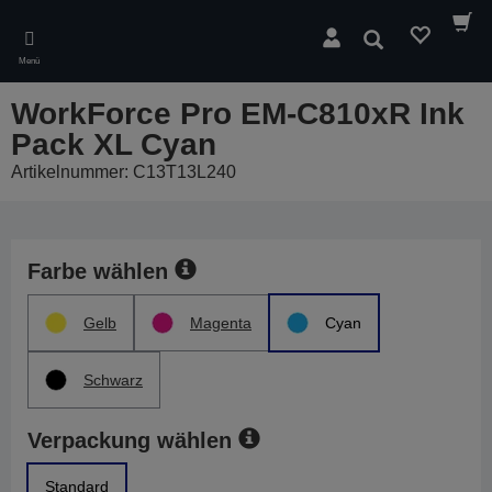
Skip
to
Suchen
main
Menü
content
WorkForce Pro EM-C810xR Ink
Pack XL Cyan
Artikelnummer: C13T13L240
Farbe wählen
Gelb
Magenta
Cyan
Schwarz
Verpackung wählen
Standard