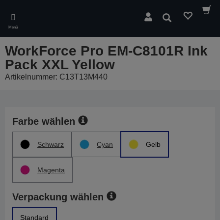
Skip
to
Suchen
main
Menü
content
WorkForce Pro EM-C8101R Ink
Pack XXL Yellow
Artikelnummer: C13T13M440
Farbe wählen
Schwarz
Cyan
Gelb
Magenta
Verpackung wählen
Standard