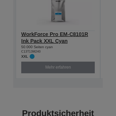
WorkForce Pro EM-C8101R
Wor
Ink Pack XXL Cyan
Ink
50.000 Seiten cyan
50.000
C13T13M240
C13T1
XXL
XXL
Mehr erfahren
Produktsicherheit