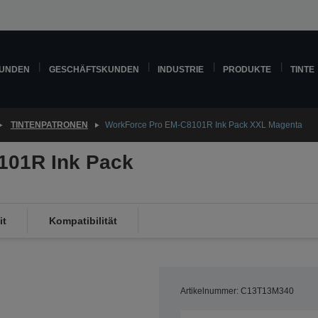
KUNDEN
GESCHÄFTSKUNDEN
INDUSTRIE
PRODUKTE
TINTE
TINTENPATRONEN
WorkForce Pro EM-C8101R Ink Pack XXL Magenta
101R Ink Pack
it
Kompatibilität
Artikelnummer: C13T13M340