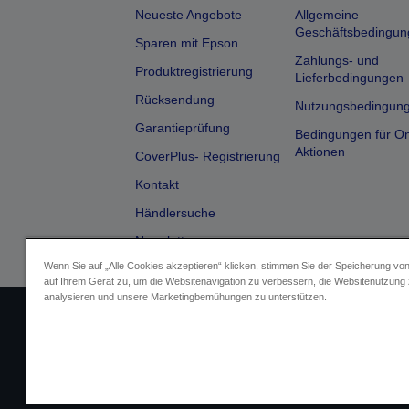
Neueste Angebote
Allgemeine
Geschäftsbedingun
Sparen mit Epson
Zahlungs- und
Produktregistrierung
Lieferbedingungen
Rücksendung
Nutzungsbedingun
Garantieprüfung
Bedingungen für On
Aktionen
CoverPlus- Registrierung
Kontakt
Händlersuche
Newsletter
Wenn Sie auf „Alle Cookies akzeptieren“ klicken, stimmen Sie der Speicherung vo
auf Ihrem Gerät zu, um die Websitenavigation zu verbessern, die Websitenutzung
analysieren und unsere Marketingbemühungen zu unterstützen.
Impressum
Identifizierung der G
Fragen zum D