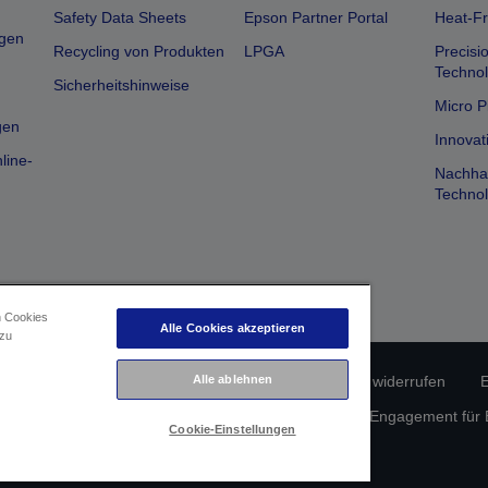
Safety Data Sheets
Epson Partner Portal
Heat-Fr
gen
Recycling von Produkten
LPGA
Precisi
Technol
Sicherheitshinweise
Micro P
gen
Innovat
line-
Nachhal
Technol
n Cookies
Alle Cookies akzeptieren
 zu
Alle ablehnen
erätekonformität
Datenschutzrichtlinie
Vertrag widerrufen
E
atenschutz
Informationen zu Cookies
Epson Engagement für Ba
Cookie-Einstellungen
Copyright © 2026 Seiko Epson