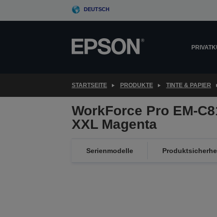
Skip
DEUTSCH
to
main
content
PRIVAT
STARTSEITE
PRODUKTE
TINTE & PAPIER
WorkForce Pro EM-C8
XXL Magenta
Serienmodelle
Produktsicherhe