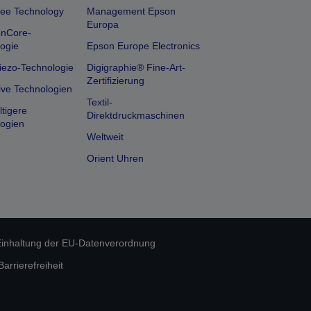
ee Technology
Management Epson
Europa
onCore-
ogie
Epson Europe Electronics
iezo-Technologie
Digigraphie® Fine-Art-
Zertifizierung
ive Technologien
Textil-
tigere
Direktdruckmaschinen
ogien
Weltweit
Orient Uhren
inhaltung der EU-Datenverordnung
rrierefreiheit