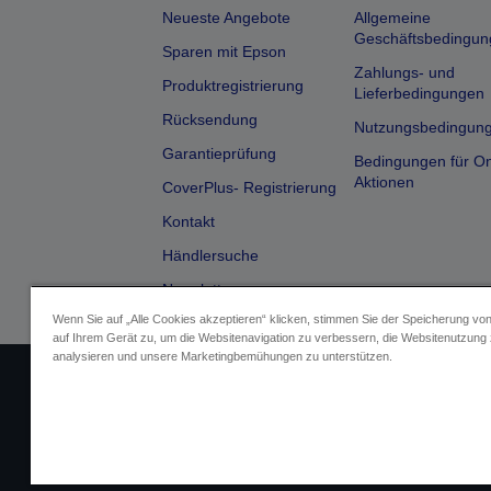
Neueste Angebote
Allgemeine
Geschäftsbedingun
Sparen mit Epson
Zahlungs- und
Produktregistrierung
Lieferbedingungen
Rücksendung
Nutzungsbedingun
Garantieprüfung
Bedingungen für On
Aktionen
CoverPlus- Registrierung
Kontakt
Händlersuche
Newsletter
Wenn Sie auf „Alle Cookies akzeptieren“ klicken, stimmen Sie der Speicherung vo
auf Ihrem Gerät zu, um die Websitenavigation zu verbessern, die Websitenutzung
analysieren und unsere Marketingbemühungen zu unterstützen.
Impressum
Identifizierung der G
Fragen zum D