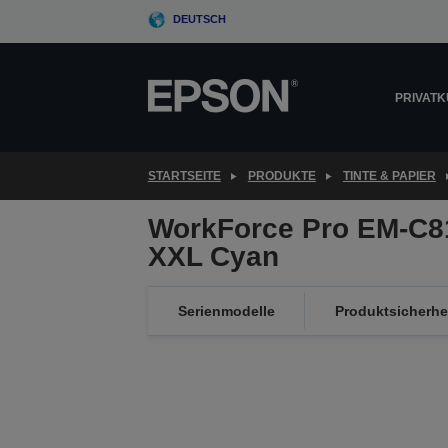
Skip
DEUTSCH
to
main
content
PRIVAT
STARTSEITE
PRODUKTE
TINTE & PAPIER
WorkForce Pro EM-C8
XXL Cyan
Serienmodelle
Produktsicherhe