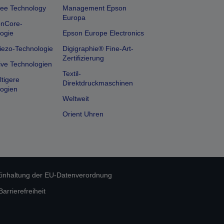
ee Technology
Management Epson
Europa
onCore-
ogie
Epson Europe Electronics
iezo-Technologie
Digigraphie® Fine-Art-
Zertifizierung
ive Technologien
Textil-
tigere
Direktdruckmaschinen
ogien
Weltweit
Orient Uhren
inhaltung der EU-Datenverordnung
rrierefreiheit