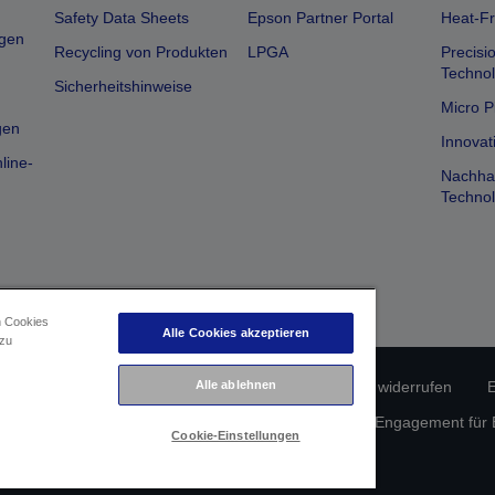
Safety Data Sheets
Epson Partner Portal
Heat-Fr
gen
Recycling von Produkten
LPGA
Precisi
Technol
Sicherheitshinweise
Micro P
gen
Innovat
line-
Nachhal
Technol
n Cookies
Alle Cookies akzeptieren
 zu
Alle ablehnen
erätekonformität
Datenschutzrichtlinie
Vertrag widerrufen
E
atenschutz
Informationen zu Cookies
Epson Engagement für Ba
Cookie-Einstellungen
Copyright © 2026 Seiko Epson