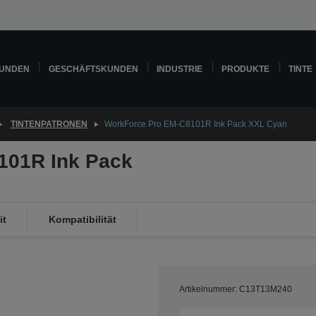
KUNDEN
GESCHÄFTSKUNDEN
INDUSTRIE
PRODUKTE
TINTE
TINTENPATRONEN
WorkForce Pro EM-C8101R Ink Pack XXL Cyan
101R Ink Pack
it
Kompatibilität
Artikelnummer: C13T13M240