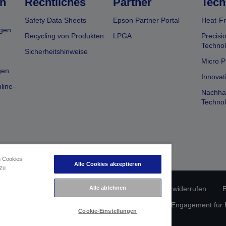
n
Rechtliches
Partner
Tech
Safety Data Sheets
Epson Partner Portal
Heat-Fr
gen
Recycling von Produkten
LPGA
Precisi
Technol
Sicherheitshinweise
Micro P
gen
Innovat
line-
Nachhal
Technol
n Cookies
Alle Cookies akzeptieren
 zu
Alle ablehnen
erätekonformität
Datenschutzrichtlinie
Vertrag widerrufen
E
atenschutz
Informationen zu Cookies
Epson Engagement für Ba
Cookie-Einstellungen