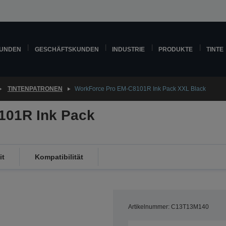
KUNDEN
GESCHÄFTSKUNDEN
INDUSTRIE
PRODUKTE
TINTE
TINTENPATRONEN
WorkForce Pro EM-C8101R Ink Pack XXL Black
101R Ink Pack
it
Kompatibilität
Artikelnummer: C13T13M140