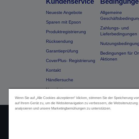
Kundenservice
Bedingunge
Neueste Angebote
Allgemeine
Geschäftsbedingun
Sparen mit Epson
Zahlungs- und
Produktregistrierung
Lieferbedingungen
Rücksendung
Nutzungsbedingun
Garantieprüfung
Bedingungen für On
Aktionen
CoverPlus- Registrierung
Kontakt
Händlersuche
Newsletter
Wenn Sie auf „Alle Cookies akzeptieren“ klicken, stimmen Sie der Speicherung vo
auf Ihrem Gerät zu, um die Websitenavigation zu verbessern, die Websitenutzung
analysieren und unsere Marketingbemühungen zu unterstützen.
Impressum
Identifizierung der G
Fragen zum D