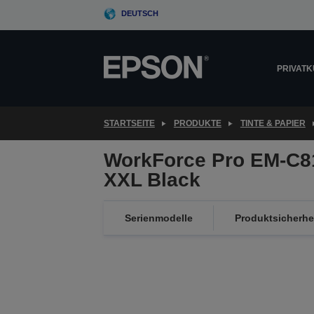
Skip
DEUTSCH
to
main
content
PRIVAT
STARTSEITE
PRODUKTE
TINTE & PAPIER
WorkForce Pro EM-C8
XXL Black
Serienmodelle
Produktsicherhe