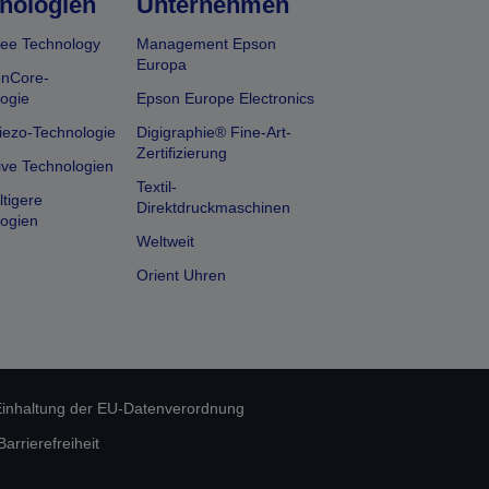
nologien
Unternehmen
ee Technology
Management Epson
Europa
onCore-
ogie
Epson Europe Electronics
iezo-Technologie
Digigraphie® Fine-Art-
Zertifizierung
ive Technologien
Textil-
tigere
Direktdruckmaschinen
ogien
Weltweit
Orient Uhren
inhaltung der EU-Datenverordnung
rrierefreiheit