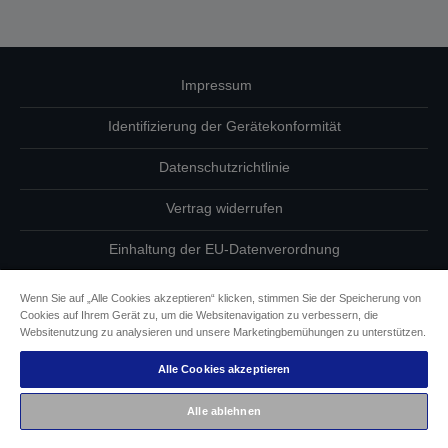
Impressum
Identifizierung der Gerätekonformität
Datenschutzrichtlinie
Vertrag widerrufen
Einhaltung der EU-Datenverordnung
Fragen zum Datenschutz
Wenn Sie auf „Alle Cookies akzeptieren“ klicken, stimmen Sie der Speicherung von
Cookies auf Ihrem Gerät zu, um die Websitenavigation zu verbessern, die
Informationen zu Cookies
Websitenutzung zu analysieren und unsere Marketingbemühungen zu unterstützen.
Alle Cookies akzeptieren
Epson Engagement für Barrierefreiheit
Alle ablehnen
Copyright © 2026 Seiko Epson