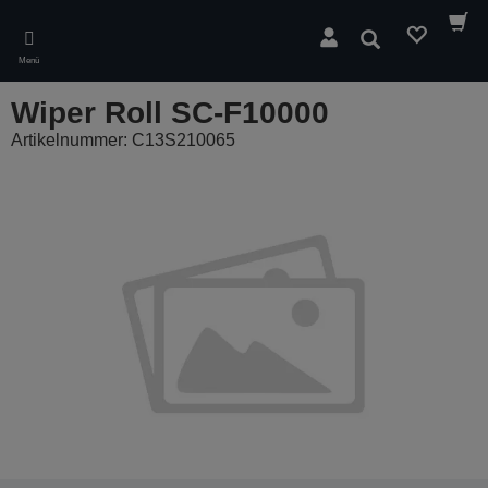
Skip
to
Suchen
main
Menü
content
Wiper Roll SC-F10000
Artikelnummer: C13S210065