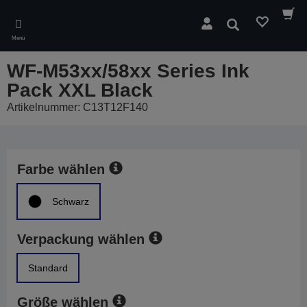
Skip
to
Suchen
main
Menü
content
WF-M53xx/58xx Series Ink
Pack XXL Black
Artikelnummer: C13T12F140
Farbe wählen
Schwarz
Verpackung wählen
Standard
Größe wählen