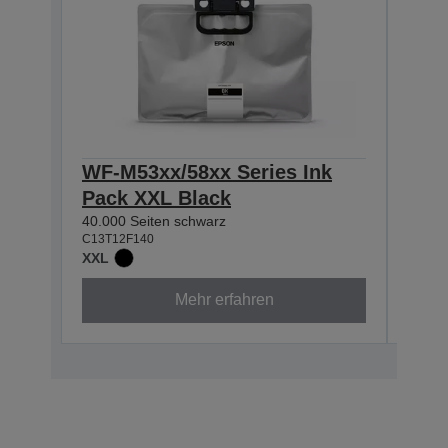
WF-M53xx/58xx Series Ink
WF-
Pack XXL Black
Pac
40.000 Seiten schwarz
10.00
C13T12F140
C13T1
XXL
Mehr erfahren