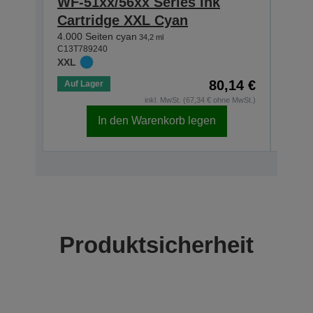
WF-51xx/56xx Series Ink
WF-
Cartridge XXL Cyan
Car
4.000 Seiten cyan
4.000
34,2 ml
C13T789240
C13T7
XXL
XXL
80,14 €
Auf Lager
Auf 
inkl. MwSt. (67,34 € ohne MwSt.)
In den Warenkorb legen
Produktsicherheit