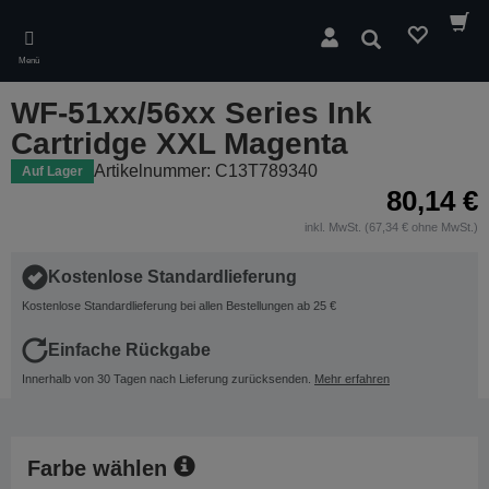
Skip
to
Suchen
main
Menü
content
WF-51xx/56xx Series Ink
Cartridge XXL Magenta
Artikelnummer: C13T789340
Auf Lager
80,14 €
inkl. MwSt. (67,34 € ohne MwSt.)
Kostenlose Standardlieferung
Kostenlose Standardlieferung bei allen Bestellungen ab 25 €
Einfache Rückgabe
Innerhalb von 30 Tagen nach Lieferung zurücksenden.
Mehr erfahren
Farbe wählen