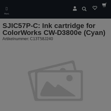
Skip
to
Suchen
main
Menü
content
SJIC57P-C: Ink cartridge for
ColorWorks CW-D3800e (Cyan)
Artikelnummer: C13T58J240