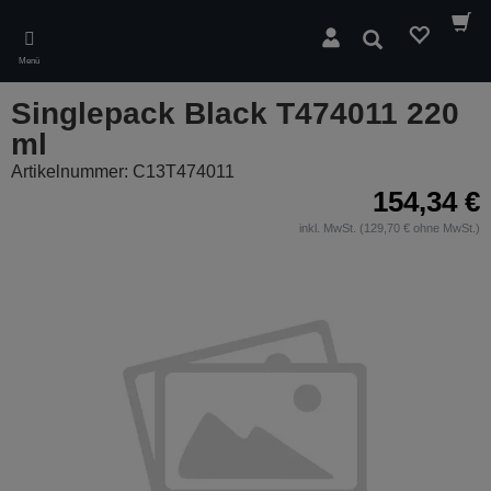
Skip
to
Suchen
main
Menü
content
Singlepack Black T474011 220
ml
Artikelnummer: C13T474011
154,34 €
inkl. MwSt. (129,70 € ohne MwSt.)