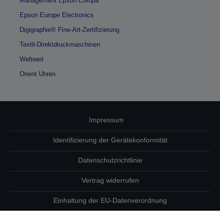
Management Epson Europa
Epson Europe Electronics
Digigraphie® Fine-Art-Zertifizierung
Textil-Direktdruckmaschinen
Weltweit
Orient Uhren
Impressum
Identifizierung der Gerätekonformität
Datenschutzrichtlinie
Vertrag widerrufen
Einhaltung der EU-Datenverordnung