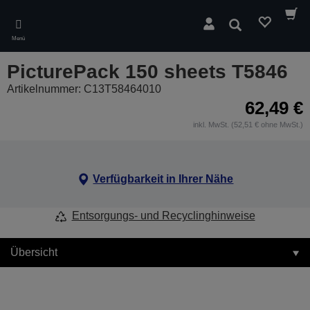
Skip
to
Suchen
main
Menü
content
PicturePack 150 sheets T5846
Artikelnummer: C13T58464010
62,49 €
inkl. MwSt. (52,51 € ohne MwSt.)
Verfügbarkeit in Ihrer Nähe
Entsorgungs- und Recyclinghinweise
Übersicht