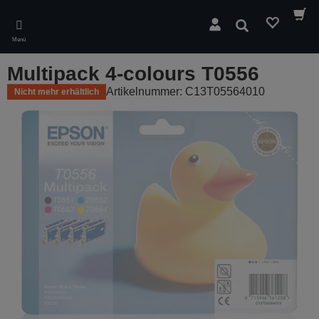
Skip
to
Suchen
main
Menü
content
Multipack 4-colours T0556
Artikelnummer: C13T05564010
Nicht mehr erhältlich