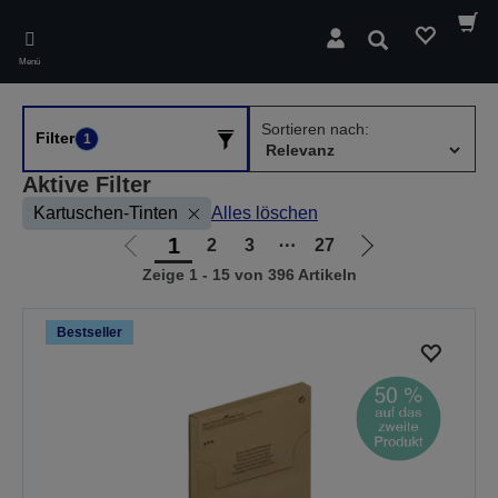
Skip
to
Suchen
main
Menü
content
Sortieren nach:
Filter
1
Aktive Filter
Kartuschen-Tinten
Alles löschen
1
2
3
⋯
27
Zur
Zur
Zeige 1 - 15 von 396 Artikeln
vorherigen
nächsten
Seite
Seite
Bestseller