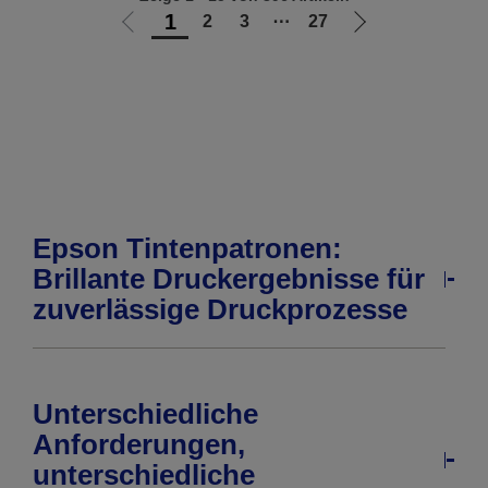
1
2
3
⋯
27
Zur
Zur
vorherigen
nächsten
Seite
Seite
Epson Tintenpatronen:
Brillante Druckergebnisse für
zuverlässige Druckprozesse
Unterschiedliche
Anforderungen,
unterschiedliche