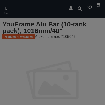
Skip
to
Suchen
main
Menü
content
YouFrame Alu Bar (10-tank
pack), 1016mm/40"
Artikelnummer: 7105045
Nicht mehr erhältlich