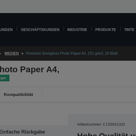
KUNDEN
GESCHÄFTSKUNDEN
INDUSTRIE
PRODUKTE
TINTE
MEDIEN
Premium Semigloss Photo Paper A4, 251 g/m2, 20 Blatt
hoto Paper A4,
ager
Kompatibilität
Artikelnummer: C13S041332
Einfache Rückgabe