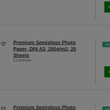
Premium Semigloss Photo
Auf
Paper, DIN A3, 250g/m2, 20
Sheets
C13S041334
Premium Semigloss Photo
Auf