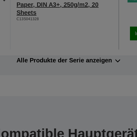
Paper, DIN A3+, 250g/m2, 20
Sheets
C13S041328
Alle Produkte der Serie anzeigen
ompatible Hauptgerä