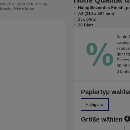
Hohe Qualität u
halb von 30 Tagen nach Lieferung
Halbglänzendes Finish, pe
ksenden.
Mehr erfahren
A4 (210 x 297 mm)
251 g/m2
20 Blatt
Kaufe 1
zweiten
Produkt
günstig
Dieses 
30.08.2
3 Einhe
Papiertyp wähle
Halbglanz
Größe wählen