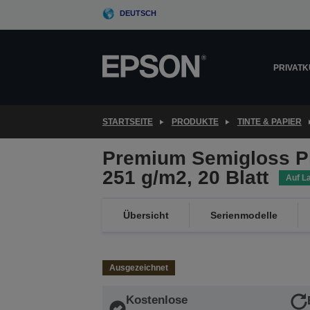
Skip
DEUTSCH
to
main
content
PRIVAT
STARTSEITE
PRODUKTE
TINTE & PAPIER
Premium Semigloss P
251 g/m2, 20 Blatt
Auf L
Übersicht
Serienmodelle
Ausgezeichnet
Kostenlose