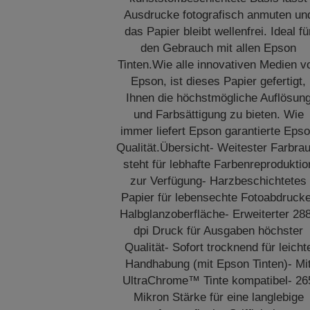
Ausdrucke fotografisch anmuten un
das Papier bleibt wellenfrei. Ideal fü
den Gebrauch mit allen Epson
Tinten.Wie alle innovativen Medien v
Epson, ist dieses Papier gefertigt,
Ihnen die höchstmögliche Auflösun
und Farbsättigung zu bieten. Wie
immer liefert Epson garantierte Eps
Qualität.Übersicht- Weitester Farbra
steht für lebhafte Farbenreproduktio
zur Verfügung- Harzbeschichtetes
Papier für lebensechte Fotoabdruck
Halbglanzoberfläche- Erweiterter 28
dpi Druck für Ausgaben höchster
Qualität- Sofort trocknend für leicht
Handhabung (mit Epson Tinten)- Mi
UltraChrome™ Tinte kompatibel- 26
Mikron Stärke für eine langlebige