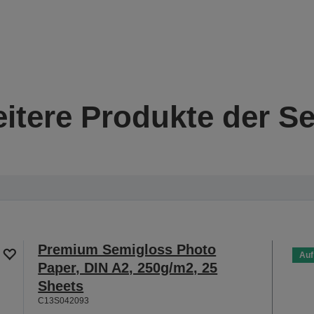
itere Produkte der Se
Premium Semigloss Photo
Auf
Paper, DIN A2, 250g/m2, 25
Sheets
C13S042093