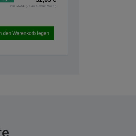
inkl. MwSt. (27,44 € ohne MwSt.)
In den Warenkorb legen
te