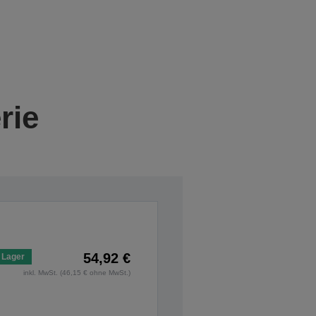
rie
54,92 €
 Lager
inkl. MwSt. (46,15 € ohne MwSt.)