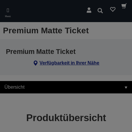
Skip
to
Suchen
main
Menü
content
Premium Matte Ticket
Premium Matte Ticket
Verfügbarkeit in Ihrer Nähe
Übersicht
Produktübersicht