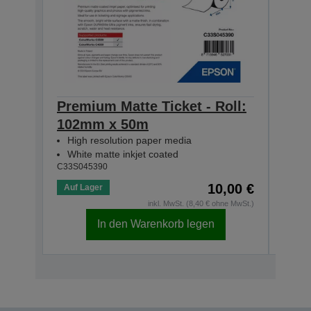
Premium Matte Ticket - Roll:
Prem
102mm x 50m
80m
High resolution paper media
Hig
White matte inkjet coated
Whi
C33S045390
C33S0
10,00 €
Auf Lager
Auf 
inkl. MwSt. (8,40 € ohne MwSt.)
In den Warenkorb legen