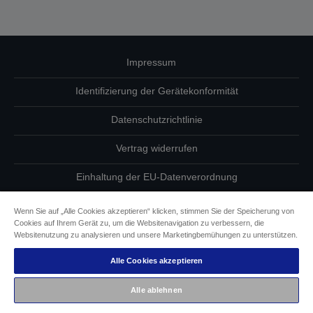
Impressum
Identifizierung der Gerätekonformität
Datenschutzrichtlinie
Vertrag widerrufen
Einhaltung der EU-Datenverordnung
Fragen zum Datenschutz
Wenn Sie auf „Alle Cookies akzeptieren“ klicken, stimmen Sie der Speicherung von
Cookies auf Ihrem Gerät zu, um die Websitenavigation zu verbessern, die
Informationen zu Cookies
Websitenutzung zu analysieren und unsere Marketingbemühungen zu unterstützen.
Alle Cookies akzeptieren
Epson Engagement für Barrierefreiheit
Alle ablehnen
Copyright © 2026 Seiko Epson