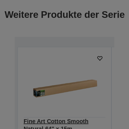
Weitere Produkte der Serie
Fine Art Cotton Smooth
Fin
Natural 64" x 15m
Natu