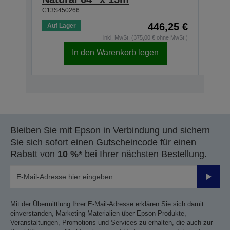
C13S450266
C13S4
446,25 €
Auf Lager
Auf 
inkl. MwSt. (375,00 € ohne MwSt.)
In den Warenkorb legen
Bleiben Sie mit Epson in Verbindung und sichern
Sie sich sofort einen Gutscheincode für einen
Rabatt von
10 %*
bei Ihrer nächsten Bestellung.
Sende
Mit der Übermittlung Ihrer E-Mail-Adresse erklären Sie sich damit
einverstanden, Marketing-Materialien über Epson Produkte,
Veranstaltungen, Promotions und Services zu erhalten, die auch zur