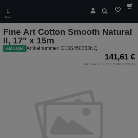
Skip
to
Suchen
main
Menü
content
Fine Art Cotton Smooth Natural
II, 17" x 15m
Artikelnummer: C13S450263NQ
Auf Lager
141,61 €
inkl. MwSt. (119,00 € ohne MwSt.)