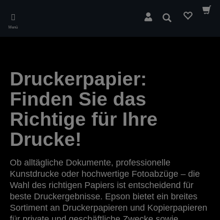
Skip
to
Suchen
main
Menü
content
Druckerpapier:
Finden Sie das
Richtige für Ihre
Drucke!
Ob alltägliche Dokumente, professionelle
Kunstdrucke oder hochwertige Fotoabzüge – die
Wahl des richtigen Papiers ist entscheidend für
beste Druckergebnisse. Epson bietet ein breites
Sortiment an Druckerpapieren und Kopierpapieren
für private und geschäftliche Zwecke sowie