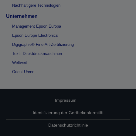
Nachhaltigere Technologien
Unternehmen
Management Epson Europa
Epson Europe Electronics
Digigraphie® Fine-Art-Zertifizierung
Textil-Direktdruckmaschinen
Weltweit
Orient Uhren
Impressum
Identifizierung der Gerätekonformität
Datenschutzrichtlinie