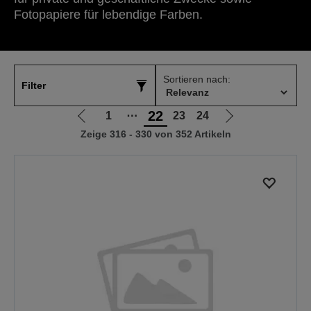
Fotopapiere für lebendige Farben.
Sortieren nach:
Filter
22
1
⋯
23
24
Zur
Zur
Zeige 316 - 330 von 352 Artikeln
vorherigen
nächsten
Seite
Seite