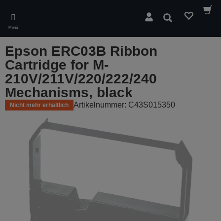
Skip
to
Suchen
main
Menü
content
Epson ERC03B Ribbon
Cartridge for M-
210V/211V/220/222/240
Mechanisms, black
Artikelnummer: C43S015350
Nicht mehr erhältlich