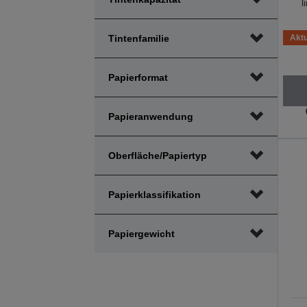
l
Tintenfamilie
Aktu
Papierformat
Papieranwendung
Oberfläche/Papiertyp
Papierklassifikation
Papiergewicht