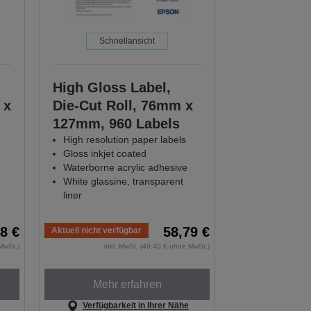
Schnellansicht
High Gloss Label,
 x
Die-Cut Roll, 76mm x
127mm, 960 Labels
High resolution paper labels
Gloss inkjet coated
Waterborne acrylic adhesive
White glassine, transparent
liner
8 €
58,79 €
Aktuell nicht verfügbar
MwSt.)
inkl. MwSt. (49,40 € ohne MwSt.)
Mehr erfahren
Verfügbarkeit in Ihrer Nähe