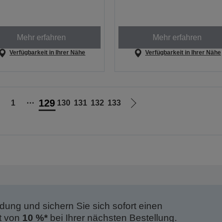
Mehr erfahren
Mehr erfahren
Verfügbarkeit in Ihrer Nähe
Verfügbarkeit in Ihrer Nähe
129
1
⋯
130
131
132
133
ur
Zur
orherigen
nächsten
eite
Seite
dung und sichern Sie sich sofort einen
t von
10 %*
bei Ihrer nächsten Bestellung.