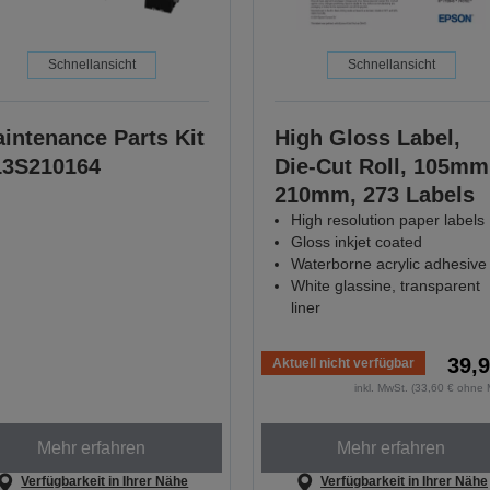
Schnellansicht
Schnellansicht
intenance Parts Kit
High Gloss Label,
3S210164
Die-Cut Roll, 105mm
210mm, 273 Labels
High resolution paper labels
Gloss inkjet coated
Waterborne acrylic adhesive
White glassine, transparent
liner
39,9
Aktuell nicht verfügbar
inkl. MwSt. (33,60 € ohne 
Mehr erfahren
Mehr erfahren
Verfügbarkeit in Ihrer Nähe
Verfügbarkeit in Ihrer Nähe