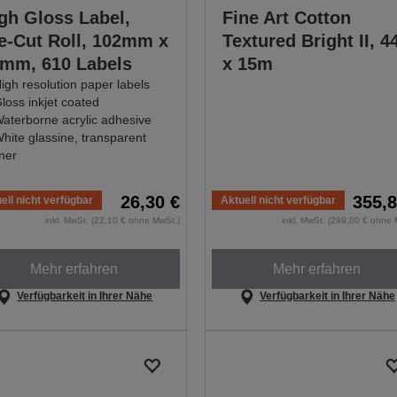
gh Gloss Label,
Fine Art Cotton
e-Cut Roll, 102mm x
Textured Bright II, 4
mm, 610 Labels
x 15m
igh resolution paper labels
loss inkjet coated
aterborne acrylic adhesive
hite glassine, transparent
iner
26,30 €
355,8
ell nicht verfügbar
Aktuell nicht verfügbar
inkl. MwSt. (22,10 € ohne MwSt.)
inkl. MwSt. (299,00 € ohne 
Mehr erfahren
Mehr erfahren
Verfügbarkeit in Ihrer Nähe
Verfügbarkeit in Ihrer Nähe