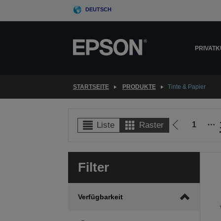
Skip
DEUTSCH
to
main
content
PRIVAT
STARTSEITE
PRODUKTE
Tinte & Papier
1
⋯
Liste
Raster
Zur
vorherigen
Seite
Filter
Verfügbarkeit