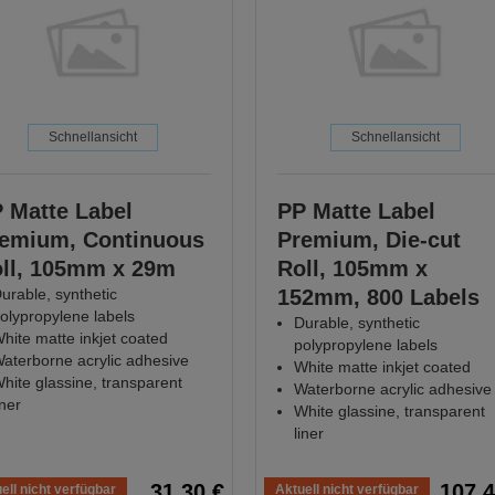
Schnellansicht
Schnellansicht
 Matte Label
PP Matte Label
emium, Continuous
Premium, Die-cut
ll, 105mm x 29m
Roll, 105mm x
urable, synthetic
152mm, 800 Labels
olypropylene labels
Durable, synthetic
hite matte inkjet coated
polypropylene labels
aterborne acrylic adhesive
White matte inkjet coated
hite glassine, transparent
Waterborne acrylic adhesive
iner
White glassine, transparent
liner
31,30 €
107,4
ell nicht verfügbar
Aktuell nicht verfügbar