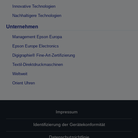
Innovative Technologien
Nachhaltigere Technologien
Unternehmen
Management Epson Europa
Epson Europe Electronics
Digigraphie® Fine-Art-Zertifizierung
Textil-Direktdruckmaschinen
Weltweit
Orient Uhren
Impressum
Identifizierung der Gerätekonformität
Datenschutzrichtlinie