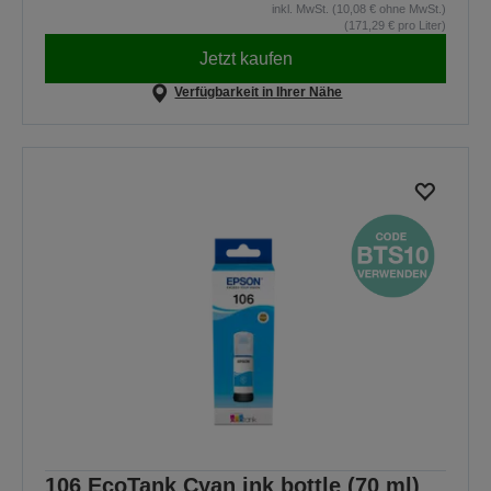
inkl. MwSt. (10,08 € ohne MwSt.)
(171,29 € pro Liter)
Jetzt kaufen
Verfügbarkeit in Ihrer Nähe
106 EcoTank Cyan ink bottle (70 ml)