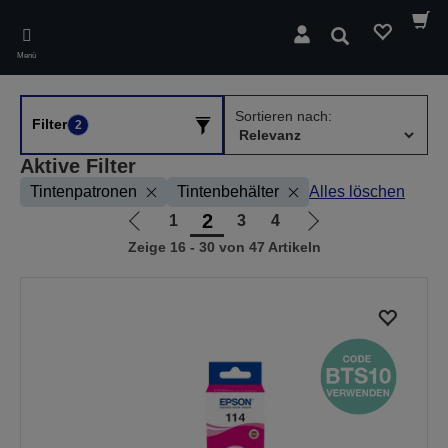
Skip
to
Suchen
main
Menü
content
Sortieren nach:
Filter
2
Aktive Filter
Tintenpatronen
Tintenbehälter
Alles löschen
2
1
3
4
Zur
Zur
Zeige 16 - 30 von 47 Artikeln
vorherigen
nächsten
Seite
Seite