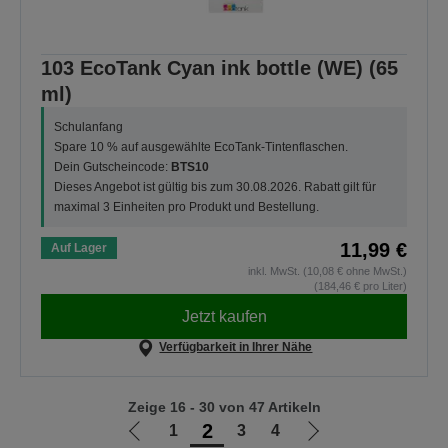
103 EcoTank Cyan ink bottle (WE) (65
ml)
Schulanfang
Spare 10 % auf ausgewählte EcoTank-Tintenflaschen.
Dein Gutscheincode:
BTS10
Dieses Angebot ist gültig bis zum 30.08.2026. Rabatt gilt für
maximal 3 Einheiten pro Produkt und Bestellung.
11,99 €
Auf Lager
inkl. MwSt. (10,08 € ohne MwSt.)
(184,46 € pro Liter)
Jetzt kaufen
Verfügbarkeit in Ihrer Nähe
Zeige 16 - 30 von 47 Artikeln
2
1
3
4
Zur
Zur