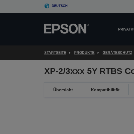
Skip
DEUTSCH
to
main
content
PRIVAT
STARTSEITE
PRODUKTE
GERÄTESCHUTZ
XP-2/3xxx 5Y RTBS C
Übersicht
Kompatibilität