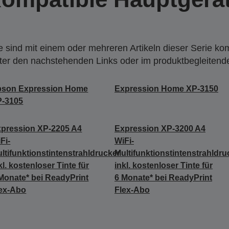
 sind mit einem oder mehreren Artikeln dieser Serie ko
nter den nachstehenden Links oder im produktbegleiten
pson Expression Home
Expression Home XP-3150
P-3105
pression XP-2205 A4
Expression XP-3200 A4
Fi-
WiFi-
ltifunktionstintenstrahldrucker
Multifunktionstintenstrahldru
kl. kostenloser Tinte für
inkl. kostenloser Tinte für
Monate* bei ReadyPrint
6 Monate* bei ReadyPrint
ex-Abo
Flex-Abo