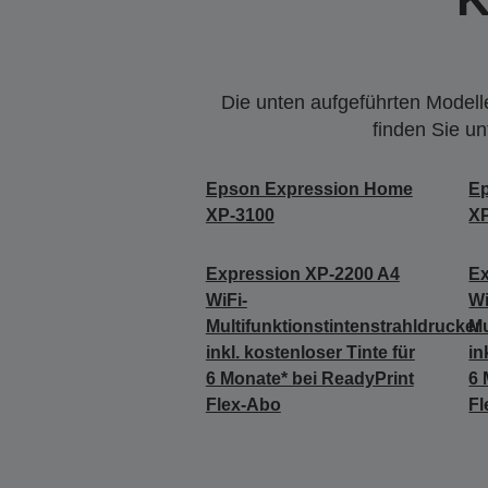
Die unten aufgeführten Modelle
finden Sie u
Epson Expression Home
E
XP-3100
X
Expression XP-2200 A4
Ex
WiFi-
Wi
Multifunktionstintenstrahldrucker
Mu
inkl. kostenloser Tinte für
in
6 Monate* bei ReadyPrint
6 
Flex-Abo
Fl