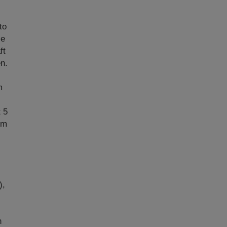
to
ie
ft
n.
m
.
t 5
im
),
n