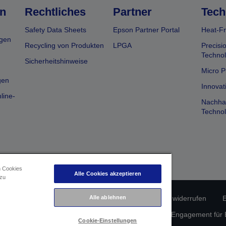
n
Rechtliches
Partner
Tech
Safety Data Sheets
Epson Partner Portal
Heat-Fr
gen
Recycling von Produkten
LPGA
Precisi
Technol
Sicherheitshinweise
Micro P
gen
Innovat
line-
Nachhal
Technol
n Cookies
Alle Cookies akzeptieren
 zu
erätekonformität
Datenschutzrichtlinie
Alle ablehnen
Vertrag widerrufen
E
atenschutz
Informationen zu Cookies
Epson Engagement für Ba
Cookie-Einstellungen