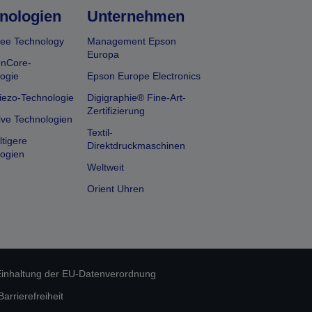
nologien
Unternehmen
ee Technology
Management Epson
Europa
onCore-
ogie
Epson Europe Electronics
iezo-Technologie
Digigraphie® Fine-Art-
Zertifizierung
ive Technologien
Textil-
tigere
Direktdruckmaschinen
ogien
Weltweit
Orient Uhren
inhaltung der EU-Datenverordnung
rrierefreiheit