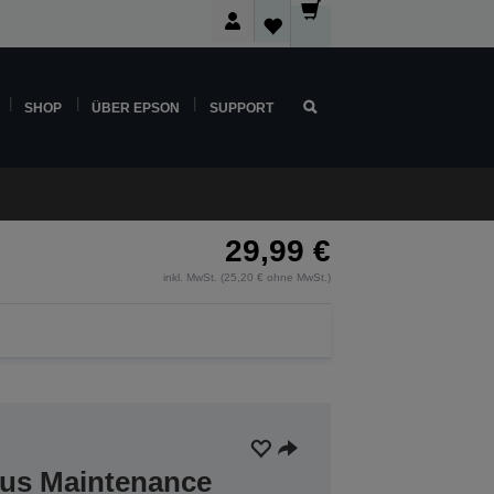
SHOP
ÜBER EPSON
SUPPORT
29,99 €
inkl. MwSt. (25,20 € ohne MwSt.)
lus Maintenance