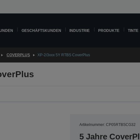
KUNDEN
GESCHÄFTSKUNDEN
INDUSTRIE
PRODUKTE
TINTE
COVERPLUS
XP-2/3xxx 5Y RTBS CoverPlus
overPlus
Artikelnummer: CP05RTBSCG32
5 Jahre CoverP