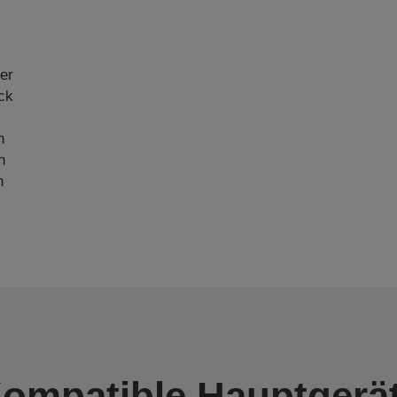
er
ck
n
n
n
ompatible Hauptgerä