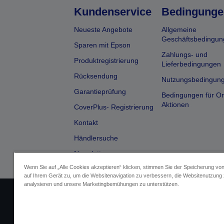
Kundenservice
Bedingunge
Neueste Angebote
Allgemeine
Geschäftsbedingun
Sparen mit Epson
Zahlungs- und
Produktregistrierung
Lieferbedingungen
Rücksendung
Nutzungsbedingun
Garantieprüfung
Bedingungen für On
Aktionen
CoverPlus- Registrierung
Kontakt
Händlersuche
Newsletter
Wenn Sie auf „Alle Cookies akzeptieren“ klicken, stimmen Sie der Speicherung vo
auf Ihrem Gerät zu, um die Websitenavigation zu verbessern, die Websitenutzung
analysieren und unsere Marketingbemühungen zu unterstützen.
Impressum
Identifizierung der G
Fragen zum D