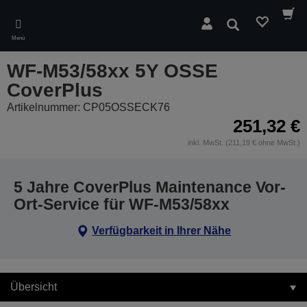
Skip
to
Suchen
main
Menü
content
WF-M53/58xx 5Y OSSE
CoverPlus
Artikelnummer: CP05OSSECK76
251,32 €
inkl. MwSt. (211,19 € ohne MwSt.)
5 Jahre CoverPlus Maintenance Vor-
Ort-Service für WF-M53/58xx
Verfügbarkeit in Ihrer Nähe
Übersicht