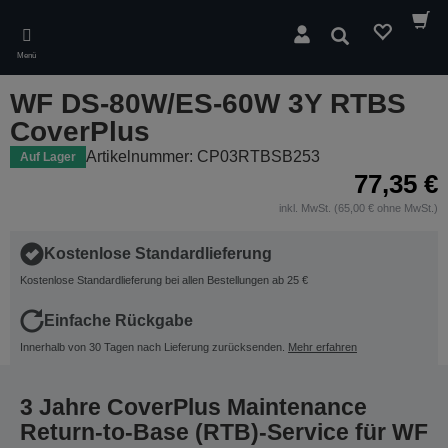
Skip
to
Suchen
main
Menü
content
WF DS-80W/ES-60W 3Y RTBS
CoverPlus
Artikelnummer: CP03RTBSB253
Auf Lager
77,35 €
inkl. MwSt. (65,00 € ohne MwSt.)
Kostenlose Standardlieferung
Kostenlose Standardlieferung bei allen Bestellungen ab 25 €
Einfache Rückgabe
Innerhalb von 30 Tagen nach Lieferung zurücksenden.
Mehr erfahren
3 Jahre CoverPlus Maintenance
Return-to-Base (RTB)-Service für WF