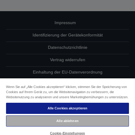
Impressum
Identifizierung der Gerätekonformität
Datenschutzrichtlinie
Vertrag widerrufen
Einhaltung der EU-Datenverordnung
Fragen zum Datenschutz
Wenn Sie auf „Alle Cookies akzeptieren“ klicken, stimmen Sie der Speicherung von
Cookies auf Ihrem Gerät zu, um die Websitenavigation zu verbessern, die
Informationen zu Cookies
Websitenutzung zu analysieren und unsere Marketingbemühungen zu unterstützen.
Alle Cookies akzeptieren
Epson Engagement für Barrierefreiheit
Alle ablehnen
Copyright © 2026 Seiko Epson
Cookie-Einstellungen