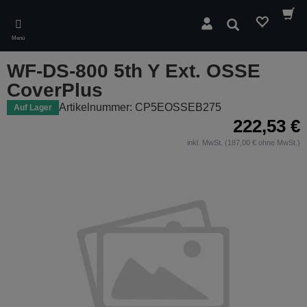
Skip
to
Suchen
main
Menü
content
WF-DS-800 5th Y Ext. OSSE
CoverPlus
Artikelnummer: CP5EOSSEB275
Auf Lager
222,53 €
inkl. MwSt. (187,00 € ohne MwSt.)