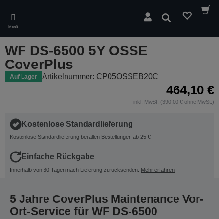
Skip
to
Suchen
main
Menü
content
WF DS-6500 5Y OSSE
CoverPlus
Artikelnummer: CP05OSSEB20C
Auf Lager
464,10 €
inkl. MwSt. (390,00 € ohne MwSt.)
Kostenlose Standardlieferung
Kostenlose Standardlieferung bei allen Bestellungen ab 25 €
Einfache Rückgabe
Innerhalb von 30 Tagen nach Lieferung zurücksenden.
Mehr erfahren
5 Jahre CoverPlus Maintenance Vor-
Ort-Service für WF DS-6500