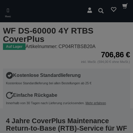
Skip
to
Suchen
main
Menü
content
WF DS-60000 4Y RTBS
CoverPlus
Artikelnummer: CP04RTBSB20A
Auf Lager
706,86 €
inkl. MwSt. (594,00 € ohne MwSt.)
Kostenlose Standardlieferung
Kostenlose Standardlieferung bei allen Bestellungen ab 25 €
Einfache Rückgabe
Innerhalb von 30 Tagen nach Lieferung zurücksenden.
Mehr erfahren
4 Jahre CoverPlus Maintenance
Return-to-Base (RTB)-Service für WF