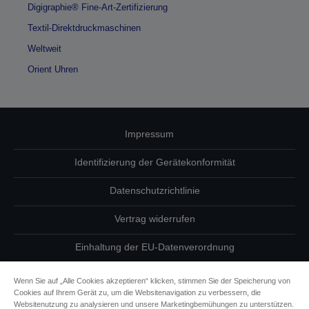
Digigraphie® Fine-Art-Zertifizierung
Textil-Direktdruckmaschinen
Weltweit
Orient Uhren
Impressum
Identifizierung der Gerätekonformität
Datenschutzrichtlinie
Vertrag widerrufen
Einhaltung der EU-Datenverordnung
Fragen zum Datenschutz
Wenn Sie auf „Alle Cookies akzeptieren“ klicken, stimmen Sie der Speicherung von
Cookies auf Ihrem Gerät zu, um die Websitenavigation zu verbessern, die
Informationen zu Cookies
Websitenutzung zu analysieren und unsere Marketingbemühungen zu unterstützen.