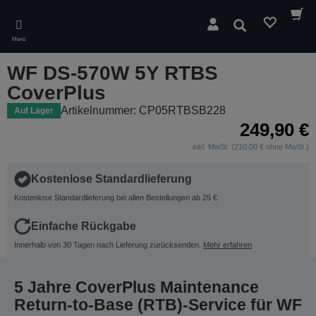
Skip
to
Suchen
main
Menü
content
WF DS-570W 5Y RTBS
CoverPlus
Artikelnummer: CP05RTBSB228
Auf Lager
249,90 €
inkl. MwSt. (210,00 € ohne MwSt.)
Kostenlose Standardlieferung
Kostenlose Standardlieferung bei allen Bestellungen ab 25 €
Einfache Rückgabe
Innerhalb von 30 Tagen nach Lieferung zurücksenden.
Mehr erfahren
5 Jahre CoverPlus Maintenance
Return-to-Base (RTB)-Service für WF