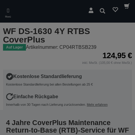
Skip
to
Suchen
main
Menü
content
WF DS-1630 4Y RTBS
CoverPlus
Artikelnummer: CP04RTBSB239
Auf Lager
124,95 €
inkl. MwSt. (105,00 € ohne MwSt.)
Kostenlose Standardlieferung
Kostenlose Standardlieferung bei allen Bestellungen ab 25 €
Einfache Rückgabe
Innerhalb von 30 Tagen nach Lieferung zurücksenden.
Mehr erfahren
4 Jahre CoverPlus Maintenance
Return-to-Base (RTB)-Service für WF