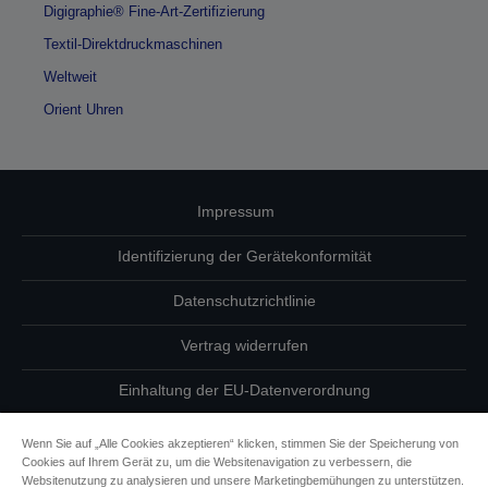
Digigraphie® Fine-Art-Zertifizierung
Textil-Direktdruckmaschinen
Weltweit
Orient Uhren
Impressum
Identifizierung der Gerätekonformität
Datenschutzrichtlinie
Vertrag widerrufen
Einhaltung der EU-Datenverordnung
Fragen zum Datenschutz
Wenn Sie auf „Alle Cookies akzeptieren“ klicken, stimmen Sie der Speicherung von
Cookies auf Ihrem Gerät zu, um die Websitenavigation zu verbessern, die
Informationen zu Cookies
Websitenutzung zu analysieren und unsere Marketingbemühungen zu unterstützen.