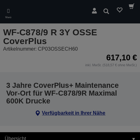
Skip
to
Suchen
main
Menü
content
WF-C878/9 R 3Y OSSE
CoverPlus
Artikelnummer: CP03OSSECH60
617,10 €
inkl. MwSt. (518,57 € ohne MwSt.)
3 Jahre CoverPlus+ Maintenance
Vor-Ort für WF-C878/9R Maximal
600K Drucke
Verfügbarkeit in Ihrer Nähe
Übersicht