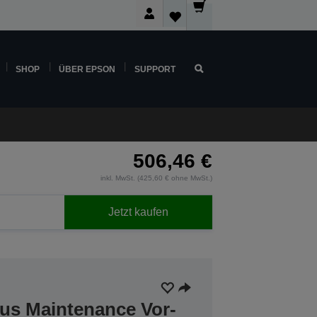
SHOP
ÜBER EPSON
SUPPORT
506,46 €
inkl. MwSt. (425,60 € ohne MwSt.)
Jetzt kaufen
lus Maintenance Vor-