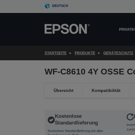
Skip
DEUTSCH
to
main
content
PRIVAT
STARTSEITE
PRODUKTE
GERÄTESCHUTZ
WF-C8610 4Y OSSE C
Übersicht
Kompatibilität
Kostenlose
Standardlieferung
Inner
zurüc
Kostenlose Standardlieferung bei allen