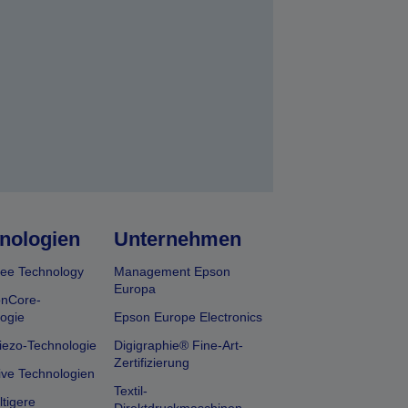
en
nologien
Unternehmen
ee Technology
Management Epson
Europa
onCore-
ogie
Epson Europe Electronics
iezo-Technologie
Digigraphie® Fine-Art-
Zertifizierung
ive Technologien
Textil-
tigere