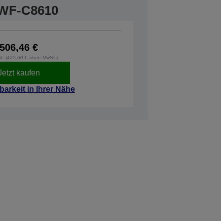
r WF-C8610
506,46 €
St. (425,60 € ohne MwSt.)
Jetzt kaufen
barkeit in Ihrer Nähe