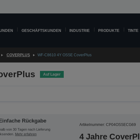
KUNDEN
GESCHÄFTSKUNDEN
INDUSTRIE
PRODUKTE
TINTE
COVERPLUS
WF-C8610 4Y OSSE CoverPlus
overPlus
Auf Lager
Einfache Rückgabe
Artikelnummer: CP04OSSECG69
halb von 30 Tagen nach Lieferung
4 Jahre CoverP
ksenden.
Mehr erfahren