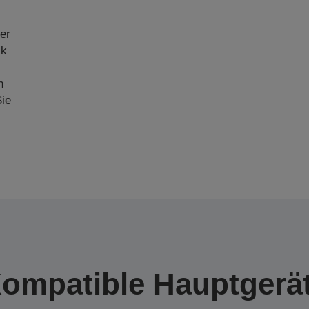
er
ck
n
ie
ompatible Hauptgerä