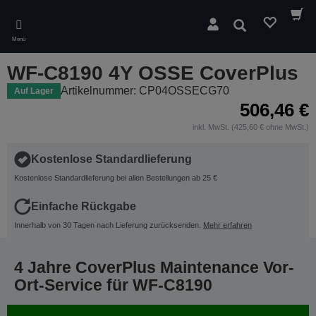
Skip
to
Suchen
main
Menü
content
WF-C8190 4Y OSSE CoverPlus
Artikelnummer: CP04OSSECG70
Auf Lager
506,46 €
inkl. MwSt. (425,60 € ohne MwSt.)
Kostenlose Standardlieferung
Kostenlose Standardlieferung bei allen Bestellungen ab 25 €
Einfache Rückgabe
Innerhalb von 30 Tagen nach Lieferung zurücksenden.
Mehr erfahren
4 Jahre CoverPlus Maintenance Vor-
Ort-Service für WF-C8190