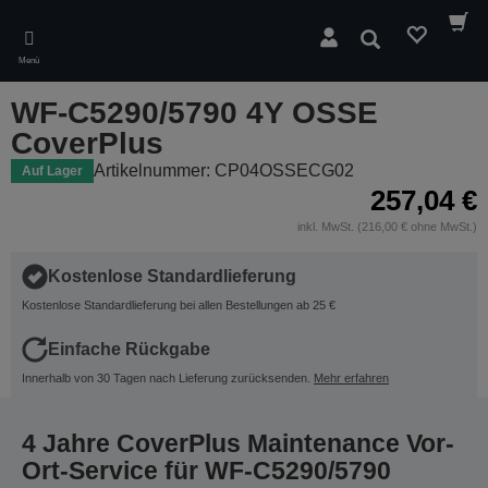
Skip
to
Suchen
main
Menü
content
WF-C5290/5790 4Y OSSE
CoverPlus
Artikelnummer: CP04OSSECG02
Auf Lager
257,04 €
inkl. MwSt. (216,00 € ohne MwSt.)
Kostenlose Standardlieferung
Kostenlose Standardlieferung bei allen Bestellungen ab 25 €
Einfache Rückgabe
Innerhalb von 30 Tagen nach Lieferung zurücksenden.
Mehr erfahren
4 Jahre CoverPlus Maintenance Vor-
Ort-Service für WF-C5290/5790