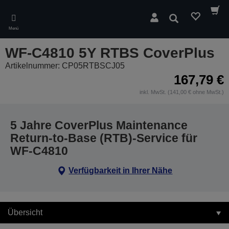
Skip
to
Suchen
main
Menü
content
WF-C4810 5Y RTBS CoverPlus
Artikelnummer: CP05RTBSCJ05
167,79 €
inkl. MwSt. (141,00 € ohne MwSt.)
5 Jahre CoverPlus Maintenance
Return-to-Base (RTB)-Service für
WF-C4810
Verfügbarkeit in Ihrer Nähe
Übersicht