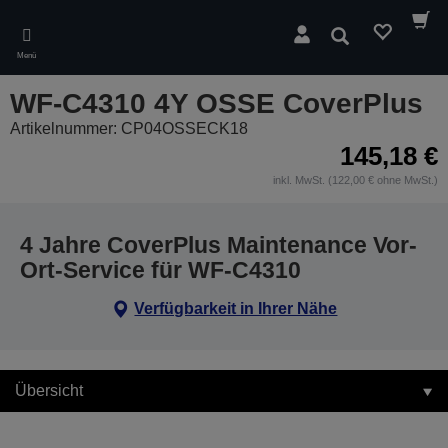
Skip
to
Suchen
main
Menü
content
WF-C4310 4Y OSSE CoverPlus
Artikelnummer: CP04OSSECK18
145,18 €
inkl. MwSt. (122,00 € ohne MwSt.)
4 Jahre CoverPlus Maintenance Vor-
Ort-Service für WF-C4310
Verfügbarkeit in Ihrer Nähe
Übersicht