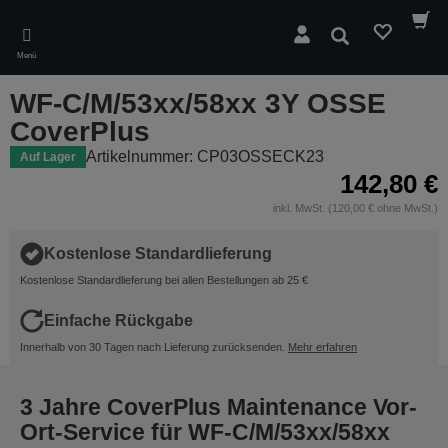
Skip
to
Suchen
main
Menü
content
WF-C/M/53xx/58xx 3Y OSSE
CoverPlus
Artikelnummer: CP03OSSECK23
Auf Lager
142,80 €
inkl. MwSt. (120,00 € ohne MwSt.)
Kostenlose Standardlieferung
Kostenlose Standardlieferung bei allen Bestellungen ab 25 €
Einfache Rückgabe
Innerhalb von 30 Tagen nach Lieferung zurücksenden.
Mehr erfahren
3 Jahre CoverPlus Maintenance Vor-
Ort-Service für WF-C/M/53xx/58xx