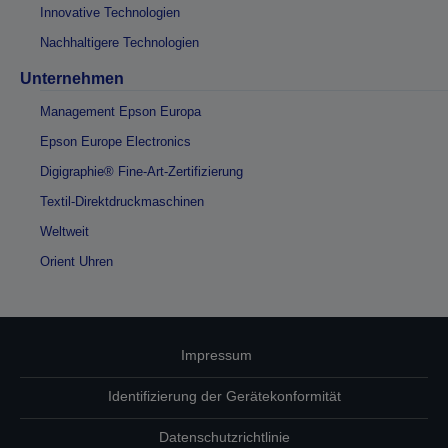
Innovative Technologien
Nachhaltigere Technologien
Unternehmen
Management Epson Europa
Epson Europe Electronics
Digigraphie® Fine-Art-Zertifizierung
Textil-Direktdruckmaschinen
Weltweit
Orient Uhren
Impressum
Identifizierung der Gerätekonformität
Datenschutzrichtlinie