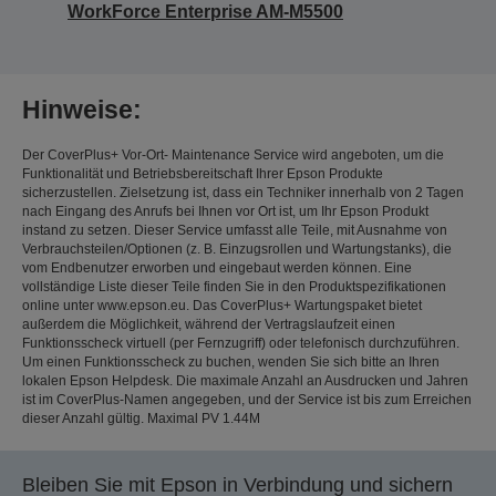
WorkForce Enterprise AM-M5500
Hinweise:
Der CoverPlus+ Vor-Ort- Maintenance Service wird angeboten, um die
Funktionalität und Betriebsbereitschaft Ihrer Epson Produkte
sicherzustellen. Zielsetzung ist, dass ein Techniker innerhalb von 2 Tagen
nach Eingang des Anrufs bei Ihnen vor Ort ist, um Ihr Epson Produkt
instand zu setzen. Dieser Service umfasst alle Teile, mit Ausnahme von
Verbrauchsteilen/Optionen (z. B. Einzugsrollen und Wartungstanks), die
vom Endbenutzer erworben und eingebaut werden können. Eine
vollständige Liste dieser Teile finden Sie in den Produktspezifikationen
online unter www.epson.eu. Das CoverPlus+ Wartungspaket bietet
außerdem die Möglichkeit, während der Vertragslaufzeit einen
Funktionsscheck virtuell (per Fernzugriff) oder telefonisch durchzuführen.
Um einen Funktionsscheck zu buchen, wenden Sie sich bitte an Ihren
lokalen Epson Helpdesk. Die maximale Anzahl an Ausdrucken und Jahren
ist im CoverPlus-Namen angegeben, und der Service ist bis zum Erreichen
dieser Anzahl gültig. Maximal PV 1.44M
Bleiben Sie mit Epson in Verbindung und sichern