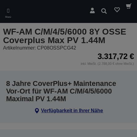
Skip
to
Suchen
main
Menü
content
WF-AM C/M/4/5/6000 8Y OSSE
Coverplus Max PV 1.44M
Artikelnummer: CP08OSSPCG42
3.317,72 €
inkl. MwSt. (2.788,00 € ohne MwSt.)
8 Jahre CoverPlus+ Maintenance
Vor-Ort für WF-AM C/M/4/5/6000
Maximal PV 1.44M
Verfügbarkeit in Ihrer Nähe