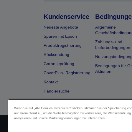
Kundenservice
Bedingunge
Neueste Angebote
Allgemeine
Geschäftsbedingun
Sparen mit Epson
Zahlungs- und
Produktregistrierung
Lieferbedingungen
Rücksendung
Nutzungsbedingun
Garantieprüfung
Bedingungen für On
Aktionen
CoverPlus- Registrierung
Kontakt
Händlersuche
Newsletter
Wenn Sie auf „Alle Cookies akzeptieren“ klicken, stimmen Sie der Speicherung vo
auf Ihrem Gerät zu, um die Websitenavigation zu verbessern, die Websitenutzung
analysieren und unsere Marketingbemühungen zu unterstützen.
Impressum
Identifizierung der G