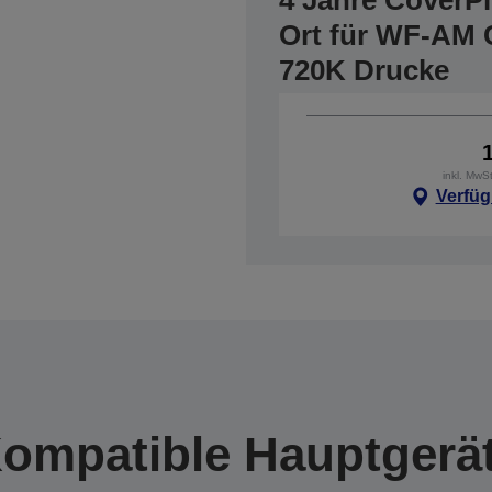
4 Jahre CoverP
Ort für WF-AM 
720K Drucke
inkl. MwS
Verfüg
ompatible Hauptgerä