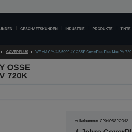
KUNDEN
GESCHÄFTSKUNDEN
INDUSTRIE
PRODUKTE
TINTE
COVERPLUS
WF-AM C/M/4/5/6000 4Y OSSE CoverPlus Plus Max PV 720
4Y OSSE
PV 720K
Artikelnummer: CP04OSSPCG42