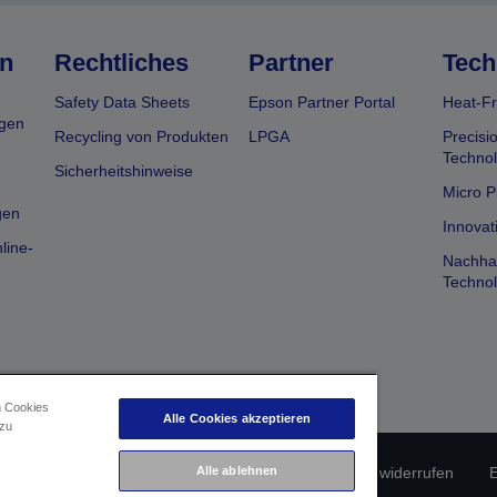
n
Rechtliches
Partner
Tech
Safety Data Sheets
Epson Partner Portal
Heat-Fr
gen
Recycling von Produkten
LPGA
Precisi
Technol
Sicherheitshinweise
Micro P
gen
Innovat
line-
Nachhal
Technol
n Cookies
Alle Cookies akzeptieren
 zu
erätekonformität
Datenschutzrichtlinie
Alle ablehnen
Vertrag widerrufen
E