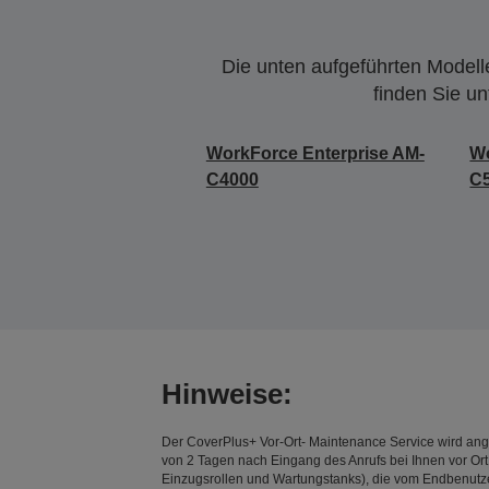
Die unten aufgeführten Modelle
finden Sie u
WorkForce Enterprise AM-
Wo
C4000
C
Hinweise:
Der CoverPlus+ Vor-Ort- Maintenance Service wird angeb
von 2 Tagen nach Eingang des Anrufs bei Ihnen vor Ort 
Einzugsrollen und Wartungstanks), die vom Endbenutzer