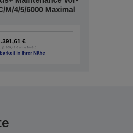
lus+ Maintenance Vor-
C/M/4/5/6000 Maximal
1.391,61 €
t. (1.169,42 € ohne MwSt.)
barkeit in Ihrer Nähe
te