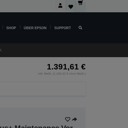
SHOP
ÜBER EPSON
SUPPORT
K
1.391,61 €
inkl. MwSt. (1.169,42 € ohne MwSt.)